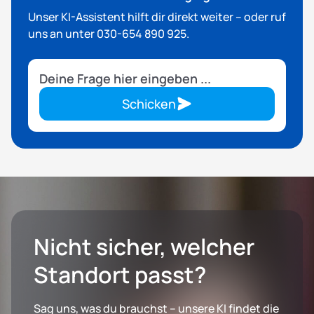
Stellplätze für PKW, LKW und Wohnmobile buchbar.
Unser KI-Assistent hilft dir direkt weiter – oder ruf
uns an unter 030-654 890 925.
Schicken
Nicht sicher, welcher
Standort passt?
Sag uns, was du brauchst – unsere KI findet die