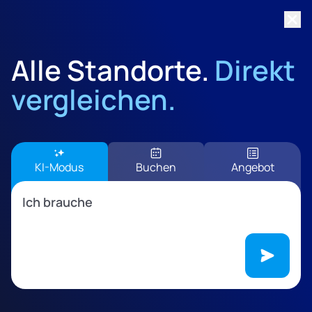
Sondertarif:
Bei einer Buchung zwischen 5–12 m²
übernehmen wir die Abholung und Einlagerung kostenfrei
Alle Standorte.
Direkt
vergleichen.
KI-Modus
Buchen
Angebot
Ich brauche