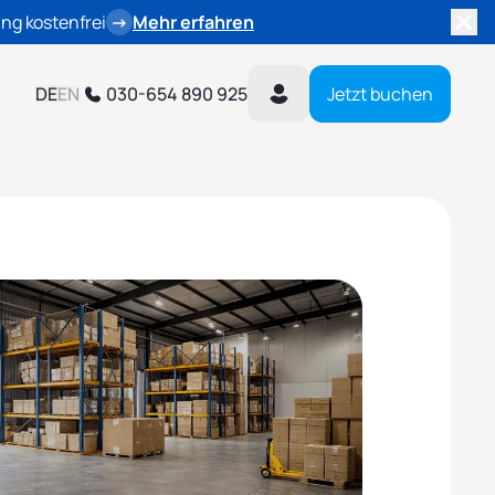
ng kostenfrei
→
Mehr erfahren
DE
EN
030-654 890 925
Jetzt buchen