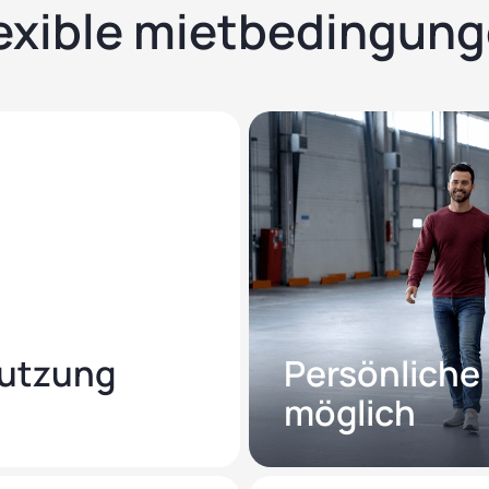
exible mietbedingun
 Nutzung
Persönliche 
möglich