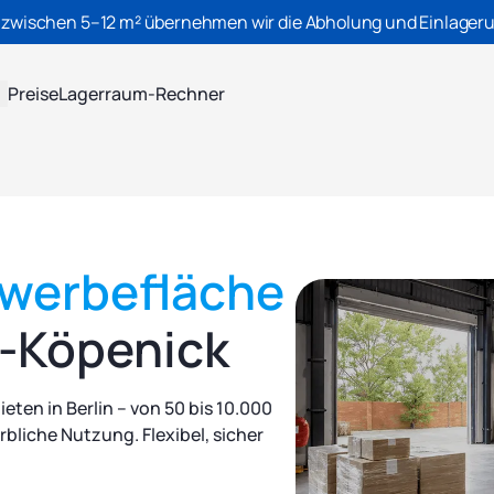
 zwischen 5–12 m² übernehmen wir die Abholung und Einlageru
Preise
Lagerraum-Rechner
ewerbefläche
n-Köpenick
eten in Berlin – von 50 bis 10.000
rbliche Nutzung. Flexibel, sicher