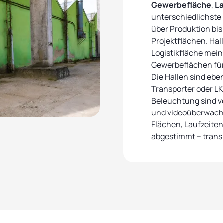
Gewerbefläche
,
La
unterschiedlichste 
über Produktion bis
Projektflächen. Hal
Logistikfläche mein
Gewerbeflächen fü
Die Hallen sind ebe
Transporter oder L
Beleuchtung sind v
und videoüberwach
Flächen, Laufzeite
abgestimmt – transp