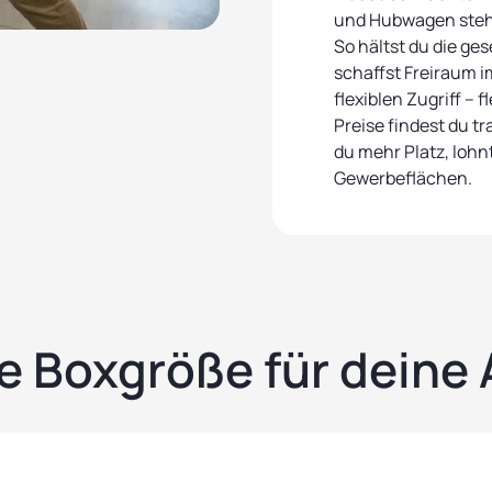
und Hubwagen stehe
So hältst du die ge
schaffst Freiraum i
flexiblen Zugriff – 
Preise
findest du tr
du mehr Platz, lohnt
Gewerbeflächen
.
e Boxgröße für deine 