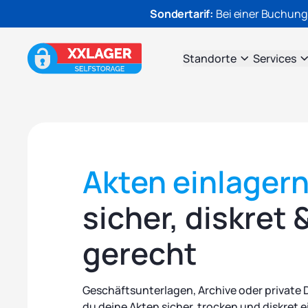
Sondertarif:
Bei einer Buchung
Standorte
Services
Akten einlagern 
sicher, diskret
gerecht
Geschäftsunterlagen, Archive oder private
du deine Akten sicher, trocken und diskret e