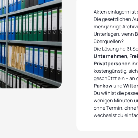
Akten einlagern ist
Die gesetzlichen A
mehrjährige Archivi
Unterlagen, wenn B
überquellen?
Die Lösung heißt Se
Unternehmen
,
Fre
Privatpersonen
ih
kostengünstig, sich
geschützt ein – an d
Pankow
und
Witte
Du wählst die passe
wenigen Minuten un
ohne Termin, ohne 
wechselst du einfac