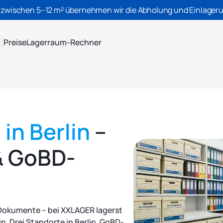
 zwischen 5–12 m² übernehmen wir die Abholung und Einlageru
Preise
Lagerraum-Rechner
in Berlin
–
 & GoBD-
 Dokumente – bei XXLAGER lagerst
in. Drei Standorte in Berlin, GoBD-