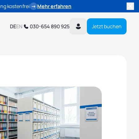
ng kostenfrei
→
Mehr erfahren
DE
EN
030-654 890 925
Jetzt buchen