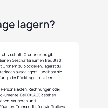
age lagern?
rchiv schafft Ordnung und gibt
 deinen Geschäftsräumen frei. Statt
t Ordnern zu blockieren, lagerst du
terlagen ausgelagert – und hast sie
üfung oder Rückfrage trotzdem
, Personalakten, Rechnungen oder
 Dokumente: Bei XXLAGER stehen
ckenen, sauberen und
äumen. Transporthilfen wie Trolleys