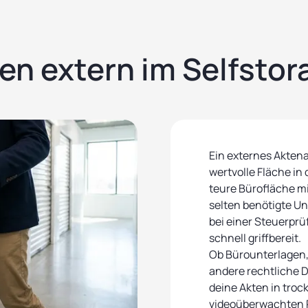
n extern im Selfstor
Ein externes Aktena
wertvolle Fläche in
teure Bürofläche mi
selten benötigte Un
bei einer Steuerpr
schnell griffbereit.
Ob Bürounterlagen
andere rechtliche
deine Akten in tro
videoüberwachten R