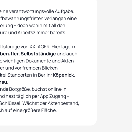
 eine verantwortungsvolle Aufgabe:
ufbewahrungsfristen verlangen eine
erung – doch wohin mit all den
üro und Arbeitszimmer bereits
lfstorage von XXLAGER. Hier lagern
iberufler
,
Selbstständige
und auch
re wichtigen Dokumente und Akten
er und vor fremden Blicken
rei Standorten in Berlin:
Köpenick
,
nau
.
nde Boxgröße, buchst online in
d hast täglich per App Zugang –
Schlüssel. Wächst der Aktenbestand,
h auf eine größere Fläche.