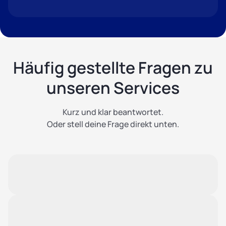
Häufig gestellte Fragen zu
unseren Services
Kurz und klar beantwortet.
Oder stell deine Frage direkt unten.
Welche Flächen kann ich bei XXLAGER
mieten?
Neben klassischen Selfstorage-Boxen bieten wir
Gewerbeflächen, Kellerflächen, Stellplätze für
Wie funktioniert die Abholung?
Fahrzeuge und Bootslager an.