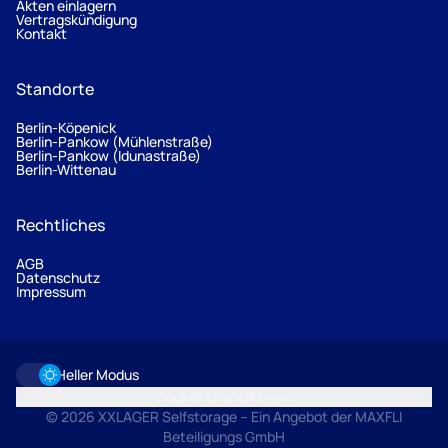
Akten einlagern
Vertragskündigung
Kontakt
Standorte
Berlin-Köpenick
Berlin-Pankow (Mühlenstraße)
Berlin-Pankow (Idunastraße)
Berlin-Wittenau
Rechtliches
AGB
Datenschutz
Impressum
Heller Modus
Cookie-Einstellungen
© 2026 XXLAGER Selfstorage – Ein Angebot der MAXFLI
Beteiligungs GmbH