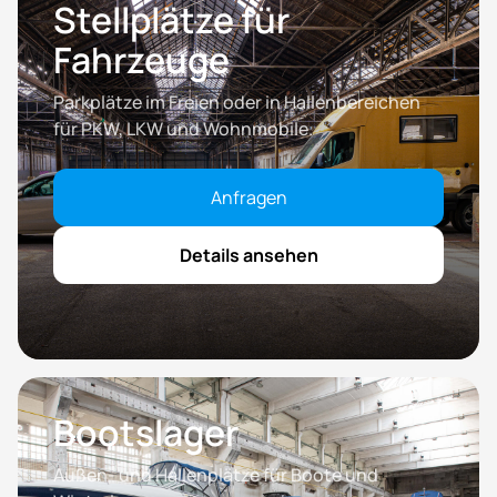
Stellplätze für
Fahrzeuge
Parkplätze im Freien oder in Hallenbereichen
für PKW, LKW und Wohnmobile.
Anfragen
Details ansehen
Bootslager
Außen- und Hallenplätze für Boote und