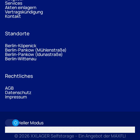
Services
Akten einlagern
Vertragskündigung
Kontakt
Standorte
Berlin-Köpenick
Berlin-Pankow (Mühlenstraße)
Berlin-Pankow (Idunastraße)
Berlin-Wittenau
Rechtliches
AGB
Datenschutz
Impressum
Heller Modus
Cookie-Einstellungen
© 2026 XXLAGER Selfstorage – Ein Angebot der MAXFLI