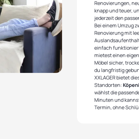
Renovierungen, ne
knapp und teuer, un
jederzeit den pass
Bei einem Umzug z
Renovierung mit le
Auslandsaufenthalt
einfach funktionier
mietest einen eigen
Möbel sicher, trock
du langfristig gebu
XXLAGER bietet dies
Standorten:
Köpen
wählst die passend
Minuten und kannst 
Termin, ohne Schlü