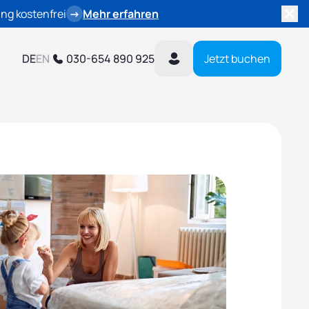
ng kostenfrei
→
Mehr erfahren
DE
EN
030-654 890 925
Jetzt buchen