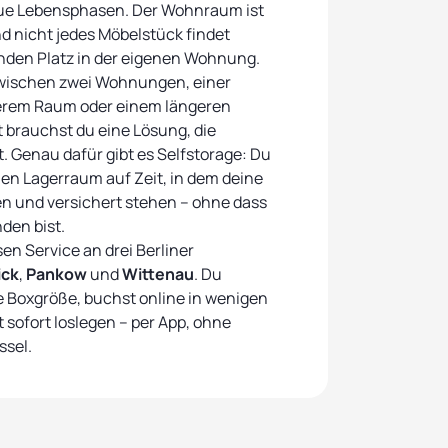
ue Lebensphasen. Der Wohnraum ist
d nicht jedes Möbelstück findet
enden Platz in der eigenen Wohnung.
wischen zwei Wohnungen, einer
erem Raum oder einem längeren
 brauchst du eine Lösung, die
t. Genau dafür gibt es Selfstorage: Du
en Lagerraum auf Zeit, in dem deine
en und versichert stehen – ohne dass
nden bist.
en Service an drei Berliner
ick
,
Pankow
und
Wittenau
. Du
e Boxgröße, buchst online in wenigen
sofort loslegen – per App, ohne
ssel.