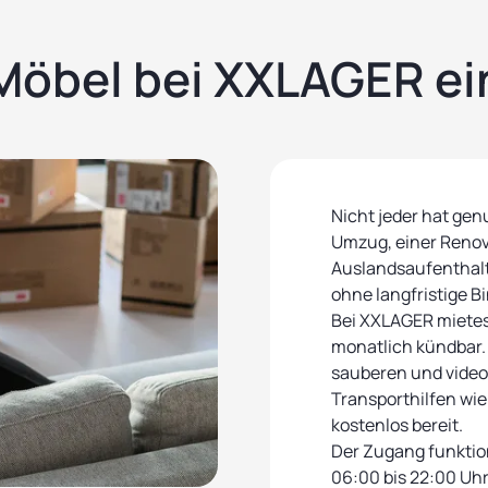
öbel bei XXLAGER ei
Nicht jeder hat genu
Umzug, einer Renov
Auslandsaufenthalt
ohne langfristige B
Bei XXLAGER mietes
monatlich kündbar.
sauberen und vide
Transporthilfen wi
kostenlos bereit.
Der Zugang funktioni
06:00 bis 22:00 Uhr