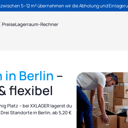
 zwischen 5–12 m² übernehmen wir die Abholung und Einlageru
Preise
Lagerraum-Rechner
 in Berlin
–
& flexibel
ig Platz – bei XXLAGER lagerst du
 Drei Standorte in Berlin, ab 5,20 €