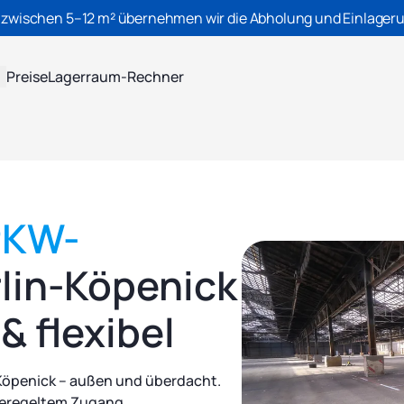
 zwischen 5–12 m² übernehmen wir die Abholung und Einlageru
Preise
Lagerraum-Rechner
PKW-
rlin-Köpenick
& flexibel
Köpenick – außen und überdacht.
 geregeltem Zugang.