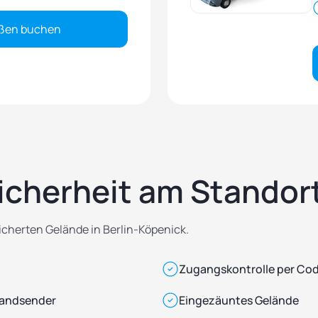
ßen buchen
icherheit am Standor
icherten Gelände in Berlin-Köpenick.
Zugangskontrolle per Co
 Handsender
Eingezäuntes Gelände