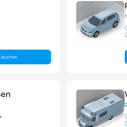
 buchen
ßen
e