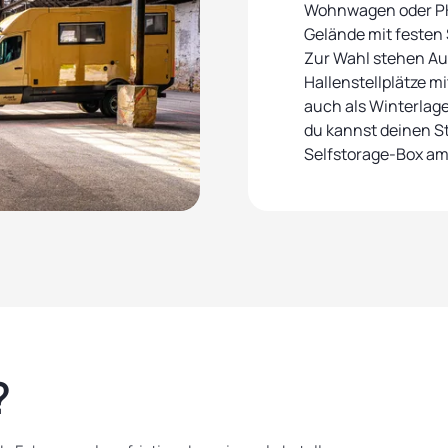
Wohnwagen oder P
Gelände mit festen 
Zur Wahl stehen Au
Hallenstellplätze m
auch als Winterlage
du kannst deinen Ste
Selfstorage-Box am
?