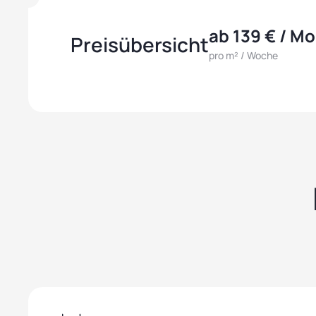
ab 139 € / M
Preisübersicht
pro m² / Woche