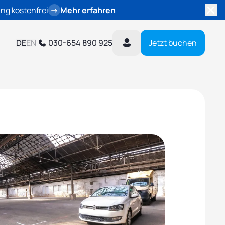
ng kostenfrei
→
Mehr erfahren
DE
EN
030-654 890 925
Jetzt buchen