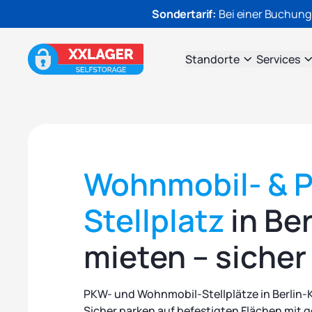
Sondertarif:
Bei einer Buchung
Standorte
Services
Wohnmobil- & 
Stellplatz
in Be
mieten – sicher 
PKW- und Wohnmobil-Stellplätze in Berlin-
Sicher parken auf befestigten Flächen mit