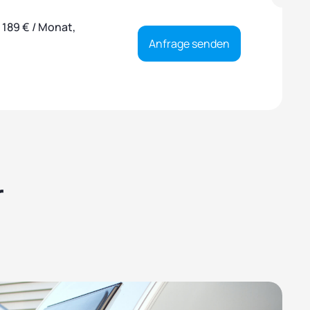
 189 € / Monat,
Anfrage senden
r