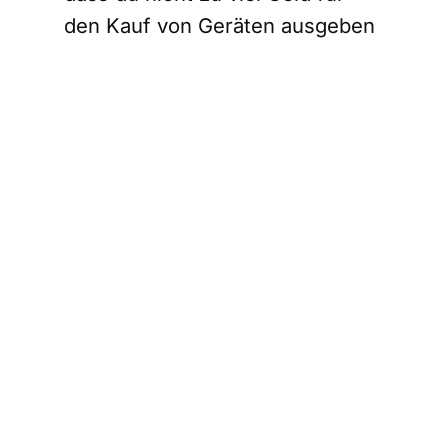
den Kauf von Geräten ausgeben
musst, die während der
saisonalen Lagerung in der
Garage beschädigt wurden.
Damit unterstützt du auch einen
bewussten Konsum.
Schütze dein
Sportzubehör
während der
Lagerung