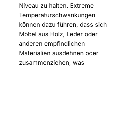
Niveau zu halten. Extreme
Temperaturschwankungen
können dazu führen, dass sich
Möbel aus Holz
, Leder oder
anderen empfindlichen
Materialien ausdehnen oder
zusammenziehen, was
Verformungen und
Beschädigungen verursacht.
Eine kontrollierte Temperatur
verhindert diese Probleme und
erhält die strukturelle Integrität
der Möbel.
Feuchtigkeitsregulierung:
Die