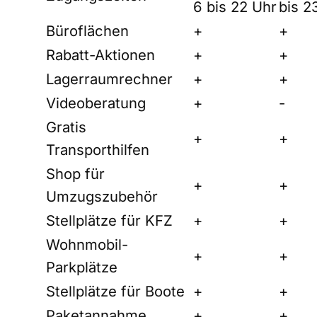
6 bis 22 Uhr
bis 2
Büroflächen
+
+
Rabatt-Aktionen
+
+
Lagerraumrechner
+
+
Videoberatung
+
-
Gratis
+
+
Transporthilfen
Shop für
+
+
Umzugszubehör
Stellplätze für KFZ
+
+
Wohnmobil-
+
+
Parkplätze
Stellplätze für Boote
+
+
Paketannahme
+
+