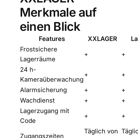
Merkmale auf
einen Blick
Features
XXLAGER
L
Frostsichere
+
+
Lagerräume
24 h-
+
+
Kameraüberwachung
Alarmsicherung
+
+
Wachdienst
+
+
Lagerzugang mit
+
+
Code
Täglich von
Tägli
Zugangszeiten