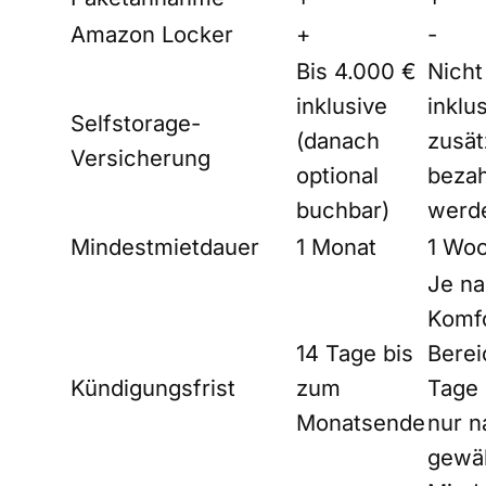
Amazon Locker
+
-
Bis 4.000 €
Nicht
inklusive
inklu
Selfstorage-
(danach
zusät
Versicherung
optional
bezah
buchbar)
werd
Mindestmietdauer
1 Monat
1 Wo
Je n
Komfo
14 Tage bis
Berei
Kündigungsfrist
zum
Tage (
Monatsende
nur n
gewä