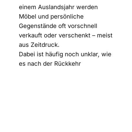
einem Auslandsjahr werden
Möbel und persönliche
Gegenstände oft vorschnell
verkauft oder verschenkt – meist
aus Zeitdruck.
Dabei ist häufig noch unklar, wie
es nach der Rückkehr
weitergeht. Kommst du nach
Berlin zurück? Ziehst du in eine
neue Wohnung? Wer
vorübergehend seine Wohnung
auflösen Auslandssemester
möchte, profitiert davon, flexibel
zu bleiben.