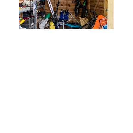
Durch die richtige Lagerung
werden deine Geräte und
Gartenutensilien vor
Witterungseinflüssen geschützt,
was zu einer längeren
Haltbarkeit und
Funktionsfähigkeit führt. Die
gängigsten
Lagermöglichkeiten
in Berlin sind: