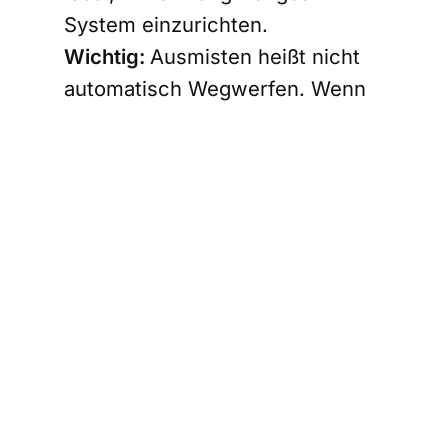
System einzurichten.
Wichtig:
Ausmisten heißt nicht
automatisch Wegwerfen. Wenn
dir etwas am Herzen liegt oder
du es später wieder brauchst, ist
Selfstorage
für Überflüssiges die
nachhaltige Alternative. So
kannst du Platz schaffen
zuhause, ohne dich vorschnell
von wertvollen oder
sentimentalen Gegenständen zu
trennen.
Kurzcheck fürs Vorgehen beim
Januar-Ausmisten: