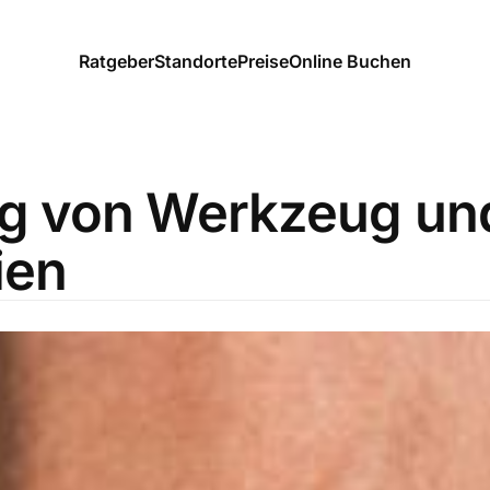
Ratgeber
Standorte
Preise
Online Buchen
g von Werkzeug un
ien